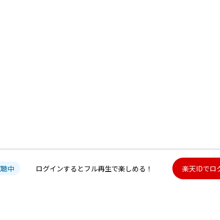
試聴中
ログインするとフル再生で楽しめる！
楽天IDでロ