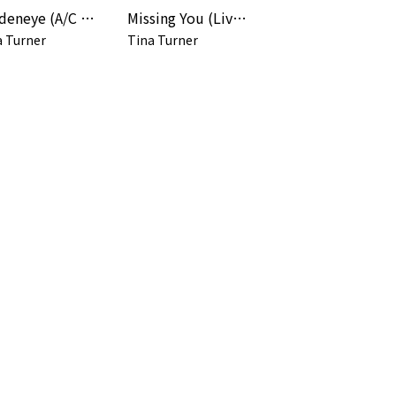
Goldeneye (A/C Mix) [2026 Remaster]
Missing You (Live at Wembley)
a Turner
Tina Turner