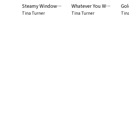
Steamy Windows (Live at Wembley)
Whatever You Want (Live At Wembley)
Tina Turner
Tina Turner
Tin