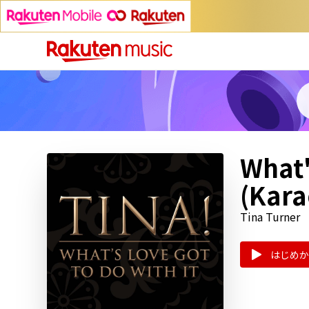
What'
(Kara
Tina Turner
はじめか