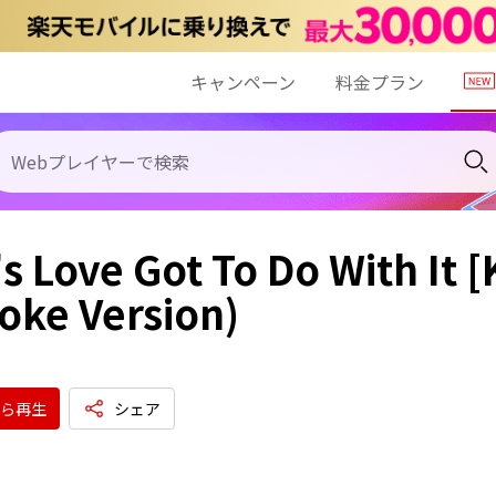
キャンペーン
料金プラン
s Love Got To Do With It 
oke Version)
ら再生
シェア