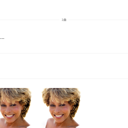
1曲
What's Love Got To Do With It (Karaoke Version)