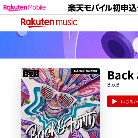
Back 
B.o.B
はじめか