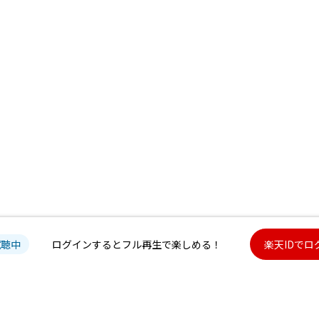
試聴中
ログインするとフル再生で楽しめる！
楽天IDでロ