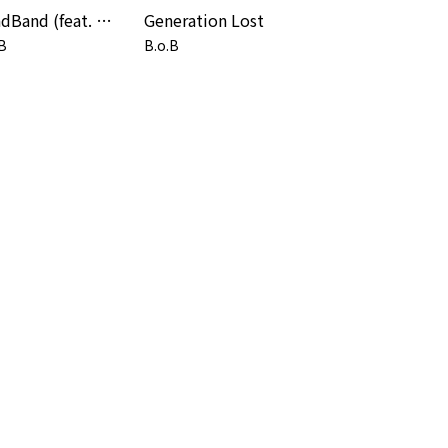
HeadBand (feat. 2 Chainz) [Coucheron Remix]
Generation Lost
B
B.o.B