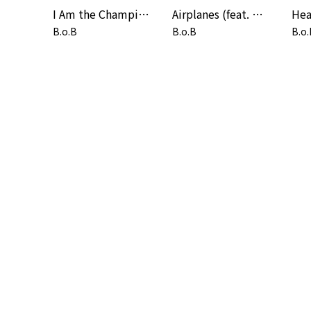
I Am the Champion
Airplanes (feat. Hayley Williams of Paramore) [DJ FRANK E! Remix]
B.o.B
B.o.B
B.o.