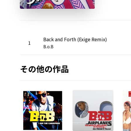
Back and Forth (Exige Remix)
1
B.o.B
その他の作品