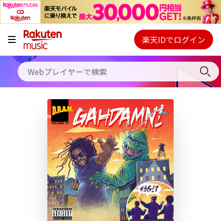
キャンペーン
料金プラン
楽天IDでログイン
Webプレイヤー
使い方
ご契約内容の確認・変更
ヘルプ
初回30日間無料お試し