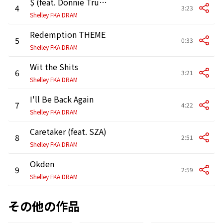
$ (feat. Donnie Trumpet)
4
3:23
Shelley FKA DRAM
Redemption THEME
5
0:33
Shelley FKA DRAM
Wit the Shits
6
3:21
Shelley FKA DRAM
I'll Be Back Again
7
4:22
Shelley FKA DRAM
Caretaker (feat. SZA)
8
2:51
Shelley FKA DRAM
Okden
9
2:59
Shelley FKA DRAM
その他の作品