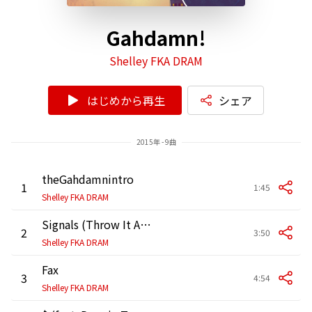
Gahdamn!
Shelley FKA DRAM
はじめから再生
シェア
2015年 - 9曲
theGahdamnintro
1
1:45
Shelley FKA DRAM
Signals (Throw It Around)
2
3:50
Shelley FKA DRAM
Fax
3
4:54
Shelley FKA DRAM