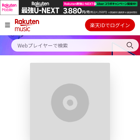
キャンペーン
料金プラン
楽天IDでログイン
Webプレイヤー
使い方
ご契約内容の確認・変更
ヘルプ
初回30日間無料お試し