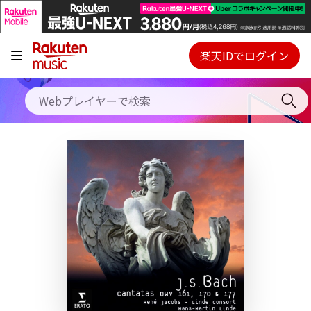
キャンペーン
料金プラン
楽天IDでログイン
Webプレイヤー
使い方
ご契約内容の確認・変更
ヘルプ
初回30日間無料お試し