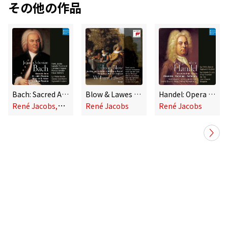
その他の作品
Bach: Sacred Arias
Blow & Lawes - An Ode and English Songs
Handel: Opera Arias
R
ené Jacobs,Collegium Musicum van de Nederlandse Bachvereniging
René Jacobs
René Jacobs