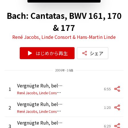
Bach: Cantatas, BWV 161, 170
& 177
René Jacobs, Linde Consort & Hans-Martin Linde
はじめから再生
シェア
2006年 - 16曲
Vergnügte Ruh, beliebte Seelenlust, BWV 170: No. 1, Aria. "Vergnügte Ruh beliebte Seelenlust"
1
6:55
R
ené Jacobs, Linde Consort & Hans-Martin Linde
Vergnügte Ruh, beliebte Seelenlust, BWV 170: No. 2, Rezitativ. "Die Welt, das Sündenhaus"
2
1:20
R
ené Jacobs, Linde Consort & Hans-Martin Linde
Vergnügte Ruh, beliebte Seelenlust, BWV 170: No. 3, Aria. "Wie jammern mich doch die verkehrten Herzen"
3
6:29