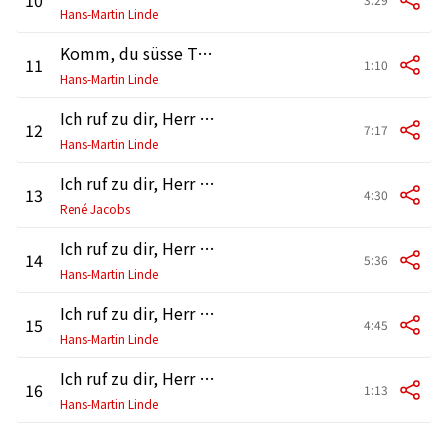
Hans-Martin Linde
Komm, du süsse Todesstunde, BWV 161: No. 6, Choral. "Der Leib zwar in der Erden"
11
1:10
Hans-Martin Linde
Ich ruf zu dir, Herr Jesu Christ, BWV 177: No. 1, Chor. "Ich ruf zu dir, Herr Jesu Christ"
12
7:17
Hans-Martin Linde
Ich ruf zu dir, Herr Jesu Christ, BWV 177: No. 2, Aria. "Ich bitt noch mehr, o Herre Gott"
13
4:30
René Jacobs
Ich ruf zu dir, Herr Jesu Christ, BWV 177: No. 3, Aria. "Verleih, daß ich aus Herzensgrund"
14
5:36
Hans-Martin Linde
Ich ruf zu dir, Herr Jesu Christ, BWV 177: No. 4, Aria. "Laß mich kein Lust noch Furcht"
15
4:45
Hans-Martin Linde
Ich ruf zu dir, Herr Jesu Christ, BWV 177: No. 5, Choral. "Ich lieg im Streit und widerstreb"
16
1:13
Hans-Martin Linde