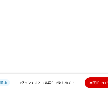
試聴中
ログインするとフル再生で楽しめる！
楽天IDでロ