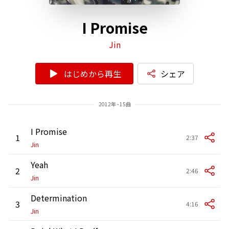
I Promise
Jin
はじめから再生
シェア
2012年 - 15曲
I Promise
1
2:37
Jin
Yeah
2
2:46
Jin
Determination
3
4:16
Jin