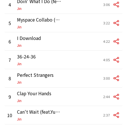
Doin' What I Do (feat.Dina Rae)
4
3:06
Jin
Myspace Collabo (Skit)
5
3:22
Jin
I Download
6
4:22
Jin
36-24-36
7
4:05
Jin
Perfect Strangers
8
3:00
Jin
Clap Your Hands
9
2:44
Jin
Can't Wait (feat.Yung MAC & Dina Rae))
10
2:37
Jin