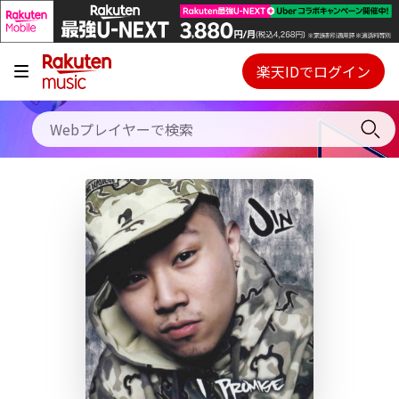
キャンペーン
料金プラン
楽天IDでログイン
Webプレイヤー
使い方
ご契約内容の確認・変更
ヘルプ
初回30日間無料お試し