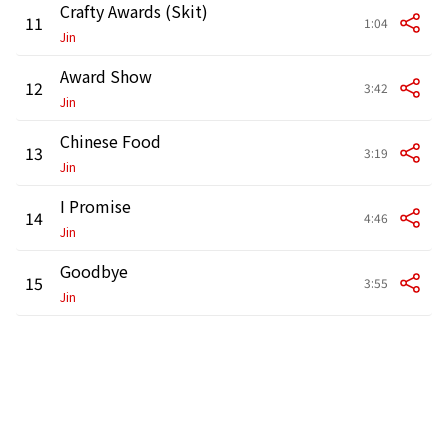
Crafty Awards (Skit)
11
1:04
Jin
Award Show
12
3:42
Jin
Chinese Food
13
3:19
Jin
I Promise
14
4:46
Jin
Goodbye
15
3:55
Jin