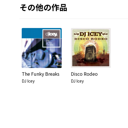
その他の作品
The Funky Breaks
Disco Rodeo
DJ Icey
DJ Icey