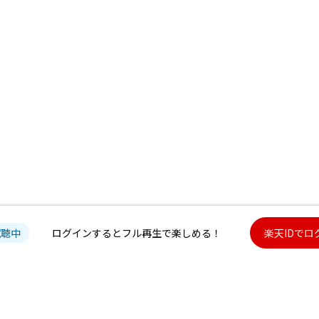
試聴中
ログインするとフル再生で楽しめる！
楽天IDでロ