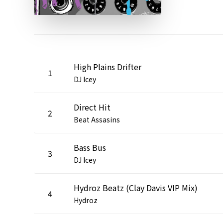
High Plains Drifter
1
DJ Icey
Direct Hit
2
Beat Assasins
Bass Bus
3
DJ Icey
Hydroz Beatz (Clay Davis VIP Mix)
4
Hydroz