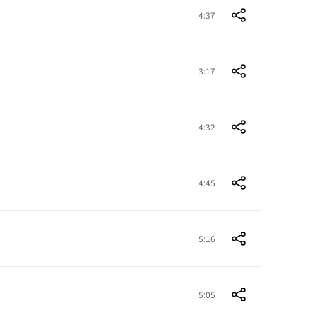
4:37
3:17
4:32
4:45
5:16
5:05