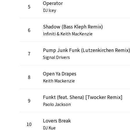
Operator
5
DJ Icey
Shadow (Bass Kleph Remix)
6
Infiniti & Keith MacKenzie
Pump Junk Funk (Lutzenkirchen Remix
7
Signal Drivers
Open Ya Drapes
8
Keith Mackenzie
Funkt (feat. Shena) [Twocker Remix]
9
Paolo Jackson
Lovers Break
10
DJ Kue