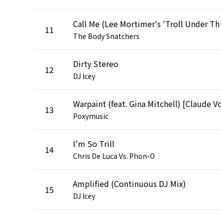
Call Me (
11
The Body Snatchers
Dirty Stereo
12
DJ Icey
13
Poxymusic
I'm So Trill
14
Chris De Luca Vs. Phon-O
Amplified (Continuous DJ Mix)
15
DJ Icey