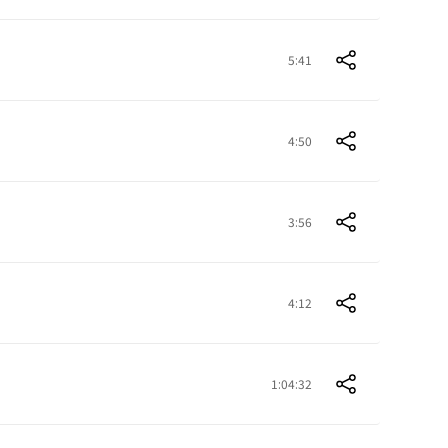
5:41
4:50
3:56
4:12
1:04:32