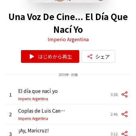
Una Voz De Cine... El Día Que
Nací Yo
Imperio Argentina
はじめから再生
シェア
2006年 - 20曲
El día que nací yo
1
3:38
Imperio Argentina
Coplas de Luis Candelas
2
2:46
Imperio Argentina
¡Ay, Maricruz!
3
3:12