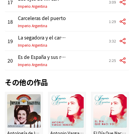
17
3:09
Imperio Argentina
Carceleras del puerto
18
1:29
Imperio Argentina
La segadora y el carretero
19
3:32
Imperio Argentina
Es de España y sus regiones
20
2:25
Imperio Argentina
その他の作品
Antología de la Canción Española: Imperio Argentina
Antonio Vargas Heredia
El Día Que Nací Yo