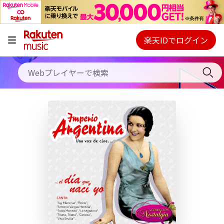
キャンペーン
料金プラン
楽天IDでログイン
Webプレイヤー
使い方
ご契約内容の確認・変更
ヘルプ
初回30日間無料お試し