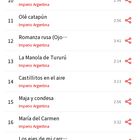
Imperio Argentina
Olé catapún
11
2:56
Imperio Argentina
Romanza rusa (Ojos negros)
12
3:41
Imperio Argentina
La Manola de Tururú
13
2:14
Imperio Argentina
Castillitos en el aire
14
3:13
Imperio Argentina
Maja y condesa
15
2:56
Imperio Argentina
María del Carmen
16
3:32
Imperio Argentina
Los ejes de mi carreta