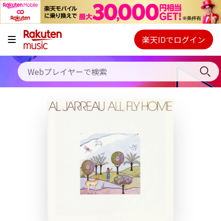
キャンペーン
料金プラン
楽天IDでログイン
Webプレイヤー
使い方
ご契約内容の確認・変更
ヘルプ
初回30日間無料お試し