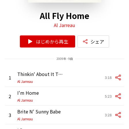
All Fly Home
Al Jarreau
はじめから再生
シェア
2009年 - 9曲
Thinkin' About It Too
1
3:18
Al Jarreau
I'm Home
2
5:23
Al Jarreau
Brite N' Sunny Babe
3
3:28
Al Jarreau