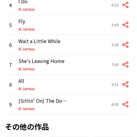
I Do
4
4:22
Al Jarreau
Fly
5
3:49
Al Jarreau
Wait a Little While
6
3:38
Al Jarreau
She's Leaving Home
7
7:00
Al Jarreau
All
8
3:51
Al Jarreau
(Sittin' On) The Dock of the Bay
9
4:00
Al Jarreau
その他の作品