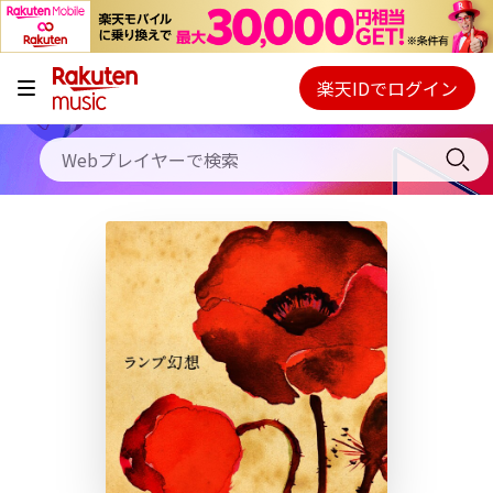
キャンペーン
料金プラン
楽天IDでログイン
Webプレイヤー
使い方
ご契約内容の確認・変更
ヘルプ
初回30日間無料お試し