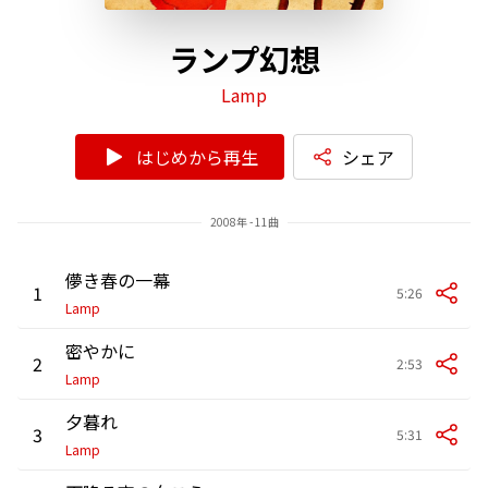
ランプ幻想
Lamp
はじめから再生
シェア
2008年 - 11曲
儚き春の一幕
1
5:26
Lamp
密やかに
2
2:53
Lamp
夕暮れ
3
5:31
Lamp