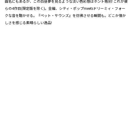
曲名にもあるが、この白昼夢を見るような淡い色彩感はホント格別! これが彼
らの4作目(限定版を除く)。全編、シティ・ポップmeetsドリーミィ・フォー
クな音を聴かせる。『ペット・サウンズ』を彷彿させる瞬間も。どこか懐か
しさを感じる素晴らしい逸品!