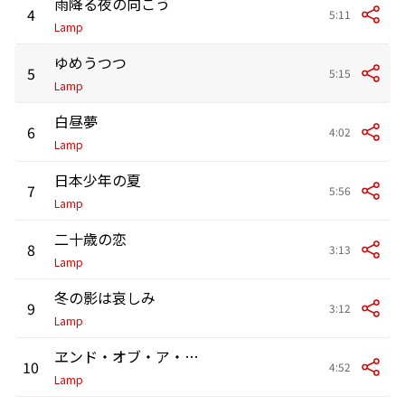
雨降る夜の向こう
4
5:11
Lamp
ゆめうつつ
5
5:15
Lamp
白昼夢
6
4:02
Lamp
日本少年の夏
7
5:56
Lamp
二十歳の恋
8
3:13
Lamp
冬の影は哀しみ
9
3:12
Lamp
ヱンド・オブ・ア・ホリデヰ
10
4:52
Lamp