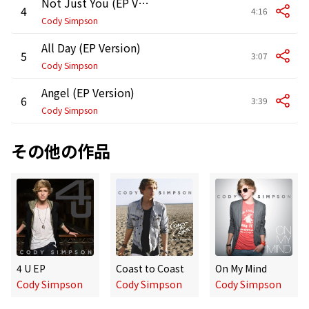
Not Just You (EP Version)
4
4:16
Cody Simpson
All Day (EP Version)
5
3:07
Cody Simpson
Angel (EP Version)
6
3:39
Cody Simpson
その他の作品
4 U EP
Coast to Coast
On My Mind
Cody Simpson
Cody Simpson
Cody Simpson