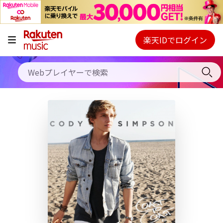
キャンペーン
料金プラン
楽天IDでログイン
Webプレイヤー
使い方
ご契約内容の確認・変更
ヘルプ
初回30日間無料お試し