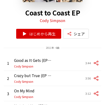
Coast to Coast EP
Cody Simpson
はじめから再生
シェア
2011年 - 6曲
Good as It Gets (EP Version)
1
3:44
Cody Simpson
Crazy but True (EP Version)
2
3:56
Cody Simpson
On My Mind
3
3:12
Cody Simpson