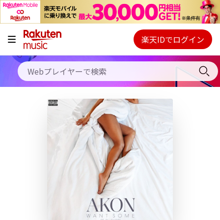
キャンペーン
料金プラン
楽天IDでログイン
Webプレイヤー
使い方
ご契約内容の確認・変更
ヘルプ
初回30日間無料お試し