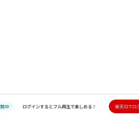
試聴中
ログインするとフル再生で楽しめる！
楽天IDでロ