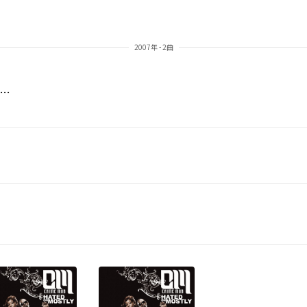
2007年 - 2曲
ck Yo Hips (feat. Lil Scrappy) [Radio Edit]