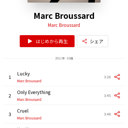
Marc Broussard
Marc Broussard
はじめから再生
シェア
2011年 - 10曲
Lucky
1
3:26
Marc Broussard
Only Everything
2
3:45
Marc Broussard
Cruel
3
3:48
Marc Broussard