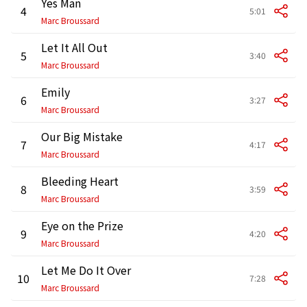
Yes Man
4
5:01
Marc Broussard
Let It All Out
5
3:40
Marc Broussard
Emily
6
3:27
Marc Broussard
Our Big Mistake
7
4:17
Marc Broussard
Bleeding Heart
8
3:59
Marc Broussard
Eye on the Prize
9
4:20
Marc Broussard
Let Me Do It Over
10
7:28
Marc Broussard