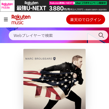
キャンペーン
料金プラン
楽天IDでログイン
Webプレイヤー
使い方
ご契約内容の確認・変更
ヘルプ
初回30日間無料お試し