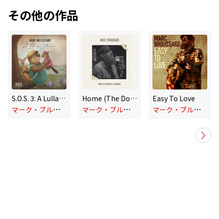
その他の作品
S.O.S. 3: A Lullaby Collection
Home (The Dockside Sessions)
Easy To Love
マ
ーク・ブルサード
マ
ーク・ブルサード
マ
ーク・ブルサード