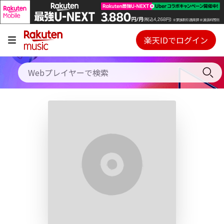
キャンペーン
料金プラン
楽天IDでログイン
Webプレイヤー
使い方
ご契約内容の確認・変更
ヘルプ
初回30日間無料お試し