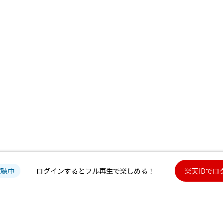
試聴中
ログインするとフル再生で楽しめる！
楽天IDでロ