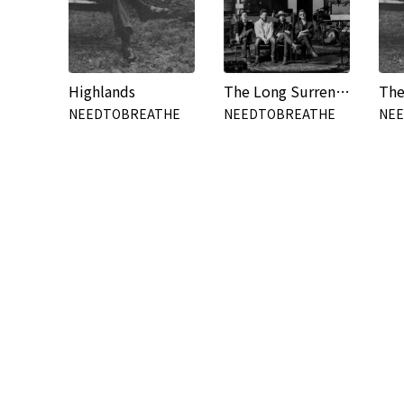
Highlands
The Long Surrender (Live at RCA Studios)
NEEDTOBREATHE
NEEDTOBREATHE
NE