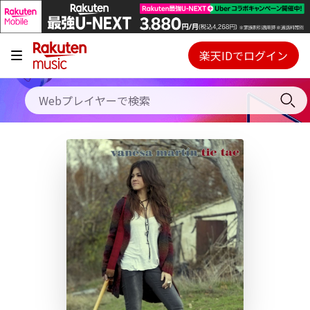
キャンペーン
料金プラン
楽天IDでログイン
Webプレイヤー
使い方
ご契約内容の確認・変更
ヘルプ
初回30日間無料お試し