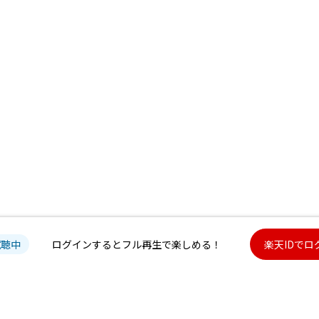
試聴中
ログインするとフル再生で楽しめる！
楽天IDでロ