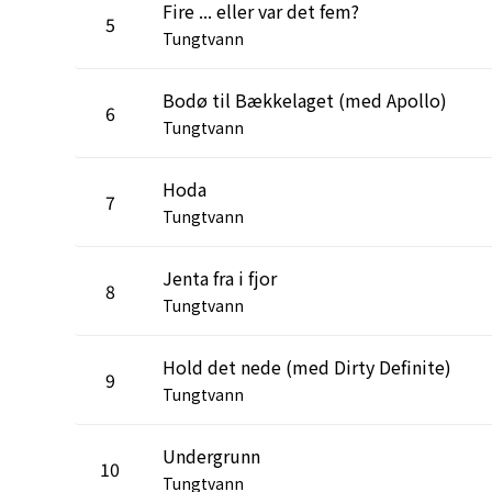
Fire ... eller var det fem?
5
Tungtvann
Bodø til Bækkelaget (med Apollo)
6
Tungtvann
Hoda
7
Tungtvann
Jenta fra i fjor
8
Tungtvann
Hold det nede (med Dirty Definite)
9
Tungtvann
Undergrunn
10
Tungtvann