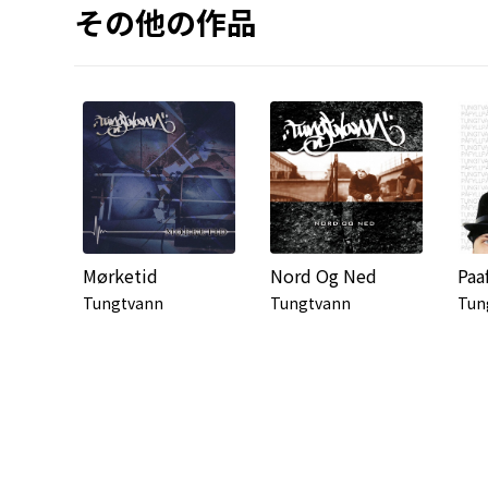
その他の作品
Mørketid
Nord Og Ned
Paaf
Tungtvann
Tungtvann
Tun