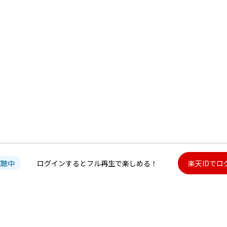
試聴中
ログインするとフル再生で楽しめる！
楽天IDでロ