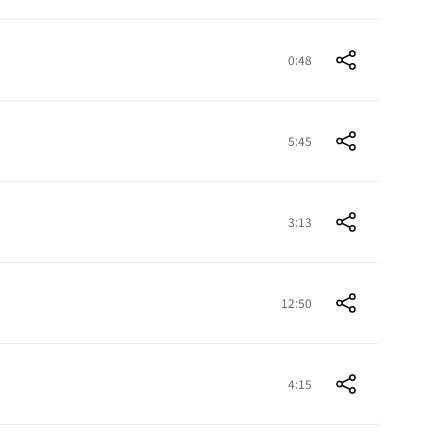
0:48
5:45
3:13
12:50
4:15