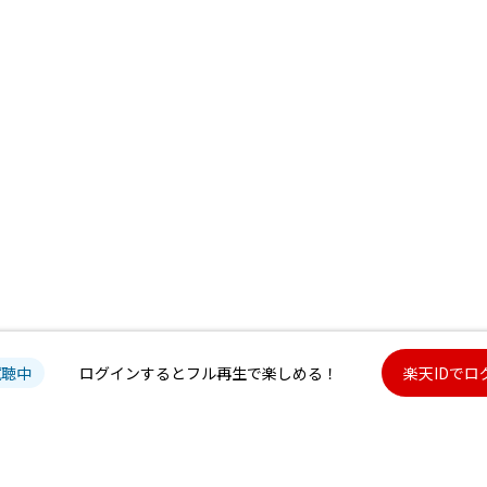
試聴中
ログインするとフル再生で楽しめる！
楽天IDでロ