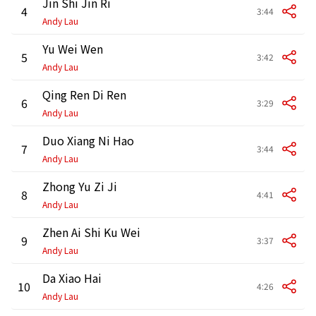
Jin Shi Jin Ri
4
3:44
Andy Lau
Yu Wei Wen
5
3:42
Andy Lau
Qing Ren Di Ren
6
3:29
Andy Lau
Duo Xiang Ni Hao
7
3:44
Andy Lau
Zhong Yu Zi Ji
8
4:41
Andy Lau
Zhen Ai Shi Ku Wei
9
3:37
Andy Lau
Da Xiao Hai
10
4:26
Andy Lau