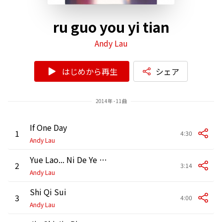
ru guo you yi tian
Andy Lau
はじめから再生
シェア
2014年 - 11曲
If One Day
1
4:30
Andy Lau
Yue Lao... Ni De Ye Man Nan You
2
3:14
Andy Lau
Shi Qi Sui
3
4:00
Andy Lau