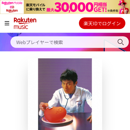
キャンペーン
料金プラン
楽天IDでログイン
Webプレイヤー
使い方
ご契約内容の確認・変更
ヘルプ
初回30日間無料お試し