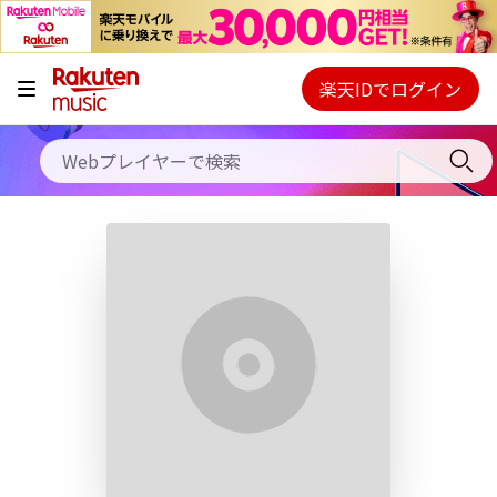
キャンペーン
料金プラン
楽天IDでログイン
Webプレイヤー
使い方
ご契約内容の確認・変更
ヘルプ
初回30日間無料お試し