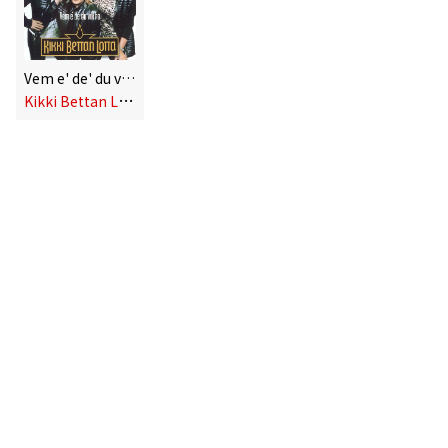
Vem e' de' du vill ha
K
ikki Bettan Lotta