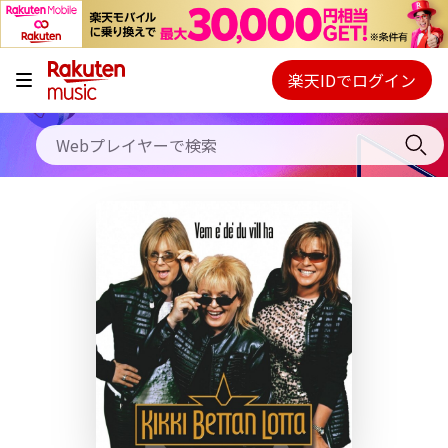
キャンペーン
料金プラン
楽天IDでログイン
Webプレイヤー
使い方
ご契約内容の確認・変更
ヘルプ
初回30日間無料お試し