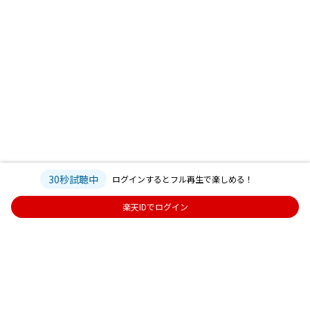
30秒試聴中
ログインするとフル再生で楽しめる！
楽天IDでログイン