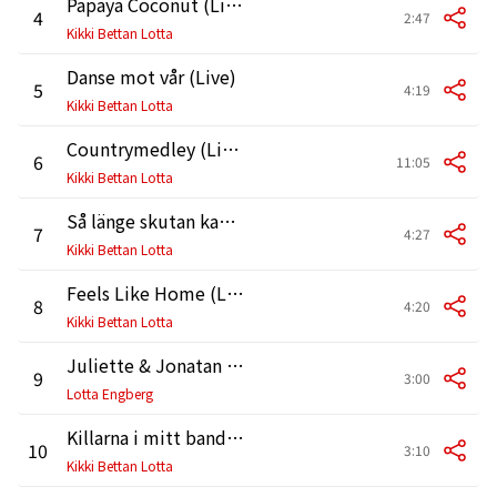
Papaya Coconut (Live)
4
2:47
Kikki Bettan Lotta
Danse mot vår (Live)
5
4:19
Kikki Bettan Lotta
Countrymedley (Live)
6
11:05
Kikki Bettan Lotta
Så länge skutan kan gå (Live)
7
4:27
Kikki Bettan Lotta
Feels Like Home (Live)
8
4:20
Kikki Bettan Lotta
Juliette & Jonatan (Live)
9
3:00
Lotta Engberg
Killarna i mitt band (Live)
10
3:10
Kikki Bettan Lotta