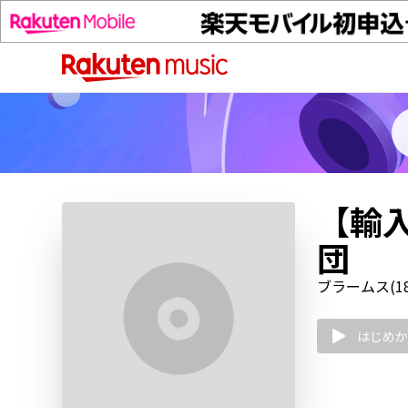
【輸
団
ブラームス(183
はじめか