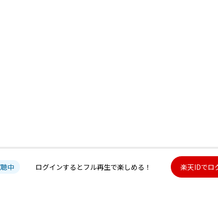
試聴中
ログインするとフル再生で楽しめる！
楽天IDでロ