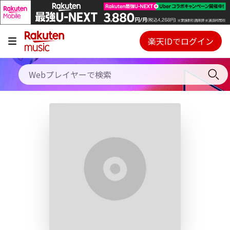
キャンペーン
料金プラン
楽天IDでログイン
Webプレイヤー
使い方
ご契約内容の確認・変更
ヘルプ
初回30日間無料お試し