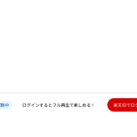
試聴中
ログインするとフル再生で楽しめる！
楽天IDでロ