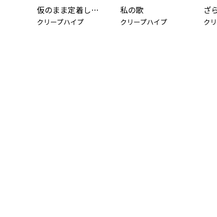
仮のまま定着したような愛情で
私の歌
ざ
クリープハイプ
クリープハイプ
クリ