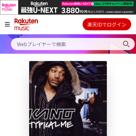
キャンペーン
料金プラン
楽天IDでログイン
Webプレイヤー
使い方
ご契約内容の確認・変更
ヘルプ
初回30日間無料お試し