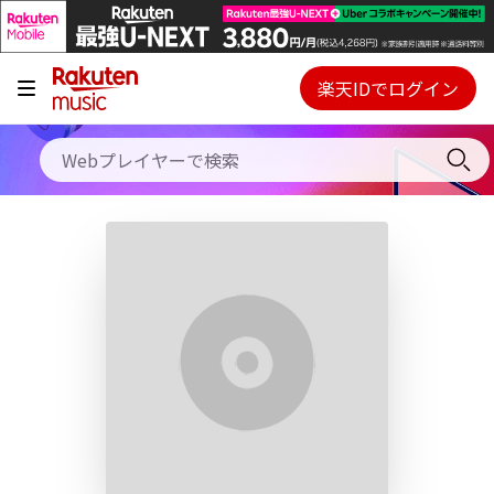
キャンペーン
料金プラン
楽天IDでログイン
Webプレイヤー
使い方
ご契約内容の確認・変更
ヘルプ
初回30日間無料お試し