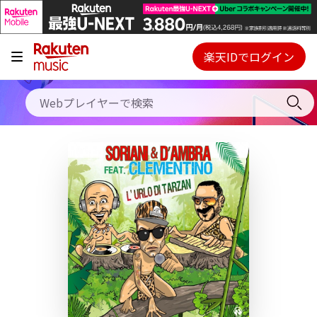
キャンペーン
料金プラン
楽天IDでログイン
Webプレイヤー
使い方
ご契約内容の確認・変更
ヘルプ
初回30日間無料お試し