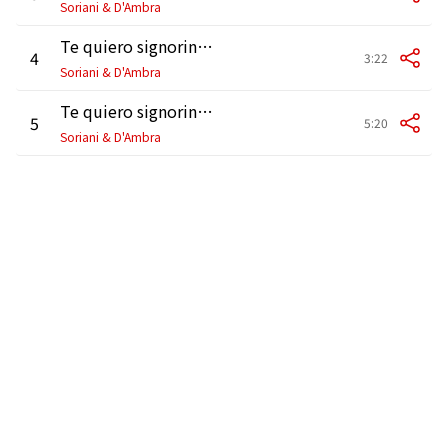
Soriani & D'Ambra
Te quiero signorina (Pop Version) (feat. Fabricia & Clementino)
4
3:22
Soriani & D'Ambra
Te quiero signorina (Felipe C Remix) (feat. Fabricia & Clementino)
5
5:20
Soriani & D'Ambra