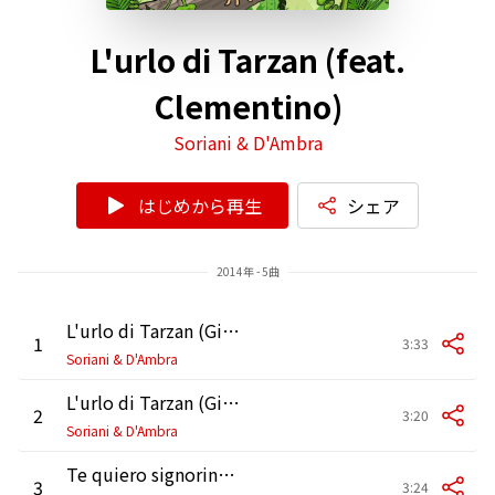
L'urlo di Tarzan (feat.
Clementino)
Soriani & D'Ambra
はじめから再生
シェア
2014年 - 5曲
L'urlo di Tarzan (Gigi Soriani & Max D'Ambra Funky Edit) (feat. Clementino)
1
3:33
Soriani & D'Ambra
L'urlo di Tarzan (Gigi Soriani & Max D'Ambra Radio Edit ) (feat. Clementino)
2
3:20
Soriani & D'Ambra
Te quiero signorina (Gigi Soriani & Max D'Ambra Edit) (feat. Fabricia & Clementino)
3
3:24