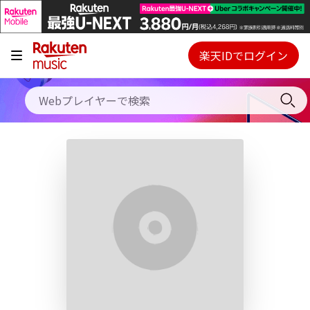
キャンペーン
料金プラン
楽天IDでログイン
Webプレイヤー
使い方
ご契約内容の確認・変更
ヘルプ
初回30日間無料お試し