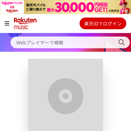
キャンペーン
料金プラン
楽天IDでログイン
Webプレイヤー
使い方
ご契約内容の確認・変更
ヘルプ
初回30日間無料お試し