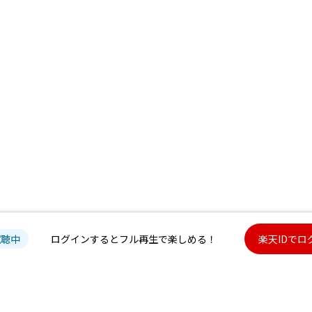
試聴中
ログインするとフル再生で楽しめる！
楽天IDでロ