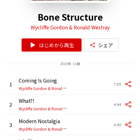
Bone Structure
Wycliffe Gordon & Ronald Westray
はじめから再生
シェア
2010年 - 11曲
Coming Is Going
1
7:05
W
ycliffe Gordon & Ronald Westray
What?!
2
4:44
W
ycliffe Gordon & Ronald Westray
Modern Nostalgia
3
4:40
W
ycliffe Gordon & Ronald Westray