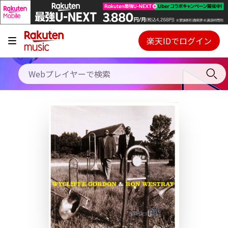
キャンペーン
料金プラン
楽天IDでログイン
Webプレイヤー
使い方
ご契約内容の確認・変更
ヘルプ
初回30日間無料お試し