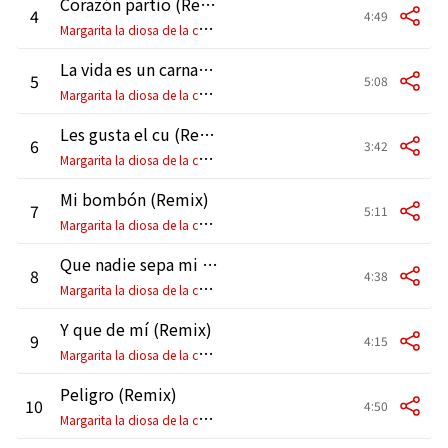
Corazón partío (Remix)
4
4:49
M
argarita la diosa de la cumbia
La vida es un carnaval (Remix)
5
5:08
M
argarita la diosa de la cumbia
Les gusta el cu (Remix)
6
3:42
M
argarita la diosa de la cumbia
Mi bombón (Remix)
7
5:11
M
argarita la diosa de la cumbia
Que nadie sepa mi sufrir (Remix)
8
4:38
M
argarita la diosa de la cumbia
Y que de mí (Remix)
9
4:15
M
argarita la diosa de la cumbia
Peligro (Remix)
10
4:50
M
argarita la diosa de la cumbia