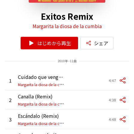
Exitos Remix
Margarita la diosa de la cumbia
はじめから再生
シェア
2010年 - 11曲
Cuidado que vengo yo (Remix)
1
4:47
M
argarita la diosa de la cumbia
Canalla (Remix)
2
4:38
M
argarita la diosa de la cumbia
Escándalo (Remix)
3
4:48
M
argarita la diosa de la cumbia