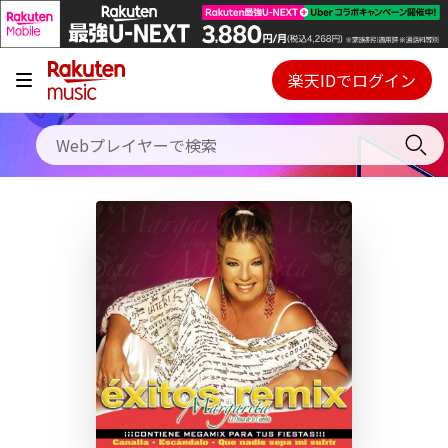
キャンペーン
料金プラン
楽天IDでログイン
Webプレイヤー
使い方
ご契約内容の確認・変更
ヘルプ
初回30日間無料お試し