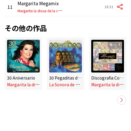
Margarita Megamix
11
18:31
M
argarita la diosa de la cumbia
その他の作品
30 Aniversario
30 Pegaditas de Oro
Discografia Completa
M
argarita la diosa de la cumbia
L
a Sonora de Margarita
M
argarita la diosa de la cumbia