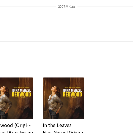
2007年 - 1曲
Redwood (Original Broadway Cast Recording)
In the Leaves
O
riginal Broadway Cast of Redwood,Idina Menzel,Kate Diaz
I
dina Menzel,Original Broadway Cast of Redwood