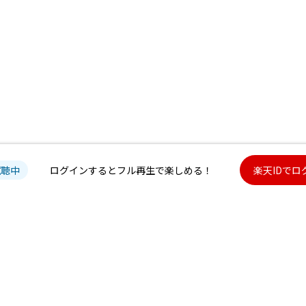
試聴中
ログインするとフル再生で楽しめる！
楽天IDでロ