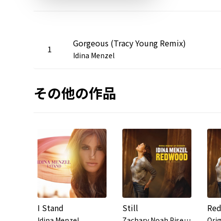
Gorgeous (Tracy Young Remix)
1
Idina Menzel
その他の作品
I Stand
Still
Z
achary Noah Piser,Idina Menzel,Kate Diaz,Original Broadway Cast of Redwood
Idina Menzel