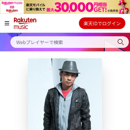
キャンペーン
料金プラン
楽天IDでログイン
Webプレイヤー
使い方
ご契約内容の確認・変更
ヘルプ
初回30日間無料お試し