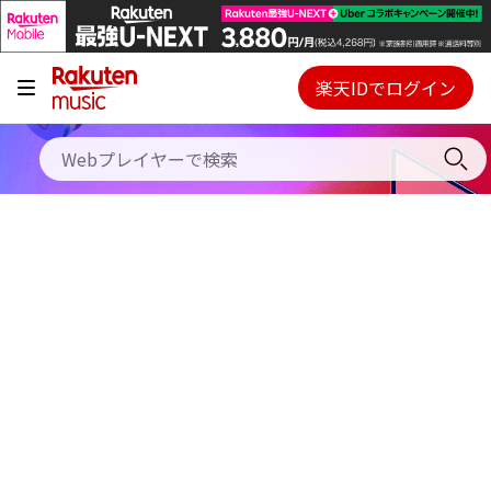
キャンペーン
料金プラン
楽天IDでログイン
Webプレイヤー
使い方
ご契約内容の確認・変更
ヘルプ
初回30日間無料お試し