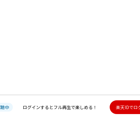
試聴中
ログインするとフル再生で楽しめる！
楽天IDでロ