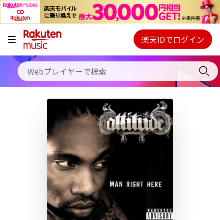
キャンペーン
料金プラン
楽天IDでログイン
Webプレイヤー
使い方
ご契約内容の確認・変更
ヘルプ
初回30日間無料お試し