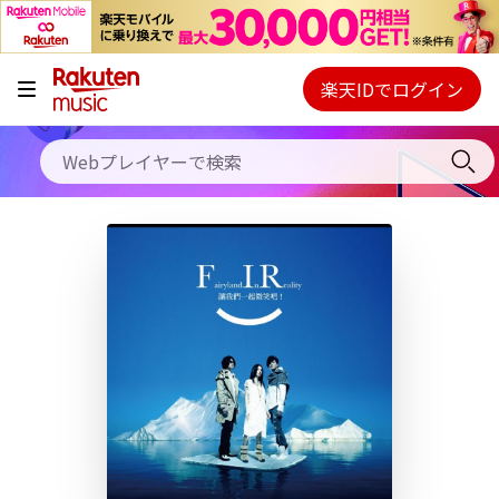
キャンペーン
料金プラン
楽天IDでログイン
Webプレイヤー
使い方
ご契約内容の確認・変更
ヘルプ
初回30日間無料お試し