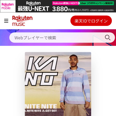
キャンペーン
料金プラン
楽天IDでログイン
Webプレイヤー
使い方
ご契約内容の確認・変更
ヘルプ
初回30日間無料お試し