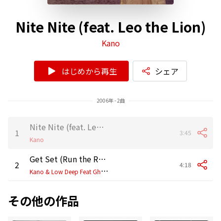
Nite Nite (feat. Leo the Lion)
Kano
はじめから再生
シェア
2006年 - 2曲
Nite Nite (feat. Leo the Lion) [Radio Edit]
1
3:45
Kano
Get Set (Run the Road Edition) [feat. Ghetto, Big Seac, Demon & Doctor]
2
4:18
K
ano & Low Deep Feat Ghetto, Big Seac, Demon & Doctor
その他の作品