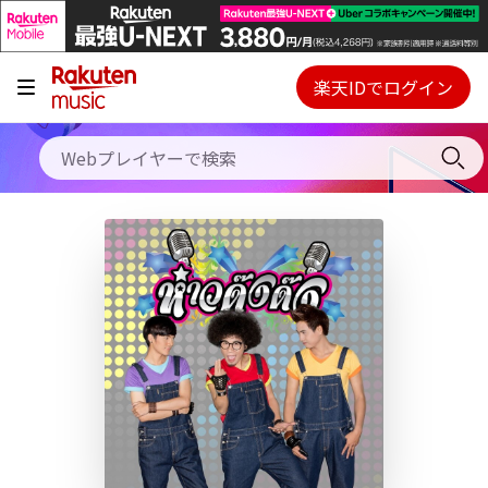
キャンペーン
料金プラン
楽天IDでログイン
Webプレイヤー
使い方
ご契約内容の確認・変更
ヘルプ
初回30日間無料お試し