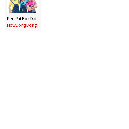
Pen Pai Bor Dai
HowDongDong