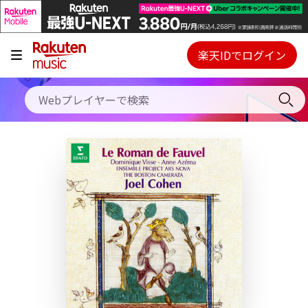
キャンペーン
料金プラン
楽天IDでログイン
Webプレイヤー
使い方
ご契約内容の確認・変更
ヘルプ
初回30日間無料お試し