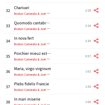
Charivari
32
2:28
B
oston Camerata & Joel Cohen
Quomodo cantabimus
33
2:18
B
oston Camerata & Joel Cohen
In nova fert
34
2:30
B
oston Camerata & Joel Cohen
Porchier mieuz estre ameroy (Reprise)
35
0:57
B
oston Camerata & Joel Cohen
Maria, virgo virginum
36
1:02
B
oston Camerata & Joel Cohen
Plebs fidelis Francie
37
1:59
B
oston Camerata & Joel Cohen
In mari miserie
38
1:00
B
oston Camerata & Joel Cohen