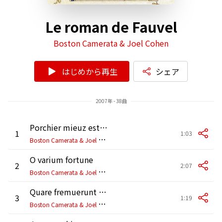
Le roman de Fauvel
Boston Camerata & Joel Cohen
はじめから再生
シェア
2007年 - 38曲
Porchier mieuz estre ameroy
1
1:03
B
oston Camerata & Joel Cohen
O varium fortune
2
2:07
B
oston Camerata & Joel Cohen
Quare fremuerunt gentes
3
1:19
B
oston Camerata & Joel Cohen