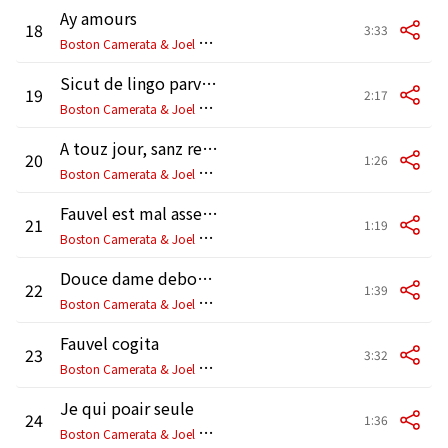
Ay amours
18
3:33
B
oston Camerata & Joel Cohen
Sicut de lingo parvulus
19
2:17
B
oston Camerata & Joel Cohen
A touz jour, sanz remanoir
20
1:26
B
oston Camerata & Joel Cohen
Fauvel est mal assegné
21
1:19
B
oston Camerata & Joel Cohen
Douce dame debonaire
22
1:39
B
oston Camerata & Joel Cohen
Fauvel cogita
23
3:32
B
oston Camerata & Joel Cohen
Je qui poair seule
24
1:36
B
oston Camerata & Joel Cohen