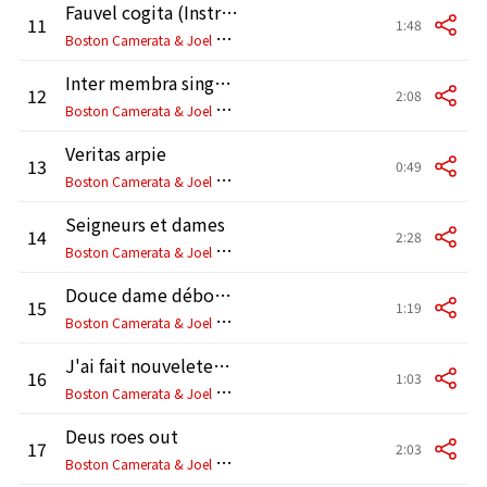
Fauvel cogita (Instrumental)
11
1:48
B
oston Camerata & Joel Cohen
Inter membra singular
12
2:08
B
oston Camerata & Joel Cohen
Veritas arpie
13
0:49
B
oston Camerata & Joel Cohen
Seigneurs et dames
14
2:28
B
oston Camerata & Joel Cohen
Douce dame débonnaire (Instrumental)
15
1:19
B
oston Camerata & Joel Cohen
J'ai fait nouveletement
16
1:03
B
oston Camerata & Joel Cohen
Deus roes out
17
2:03
B
oston Camerata & Joel Cohen