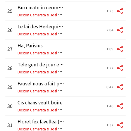
Buccinate in neomenia tuba
25
1:25
B
oston Camerata & Joel Cohen
Le lai des Herlequines: En ce dous temps d'este
26
2:04
B
oston Camerata & Joel Cohen
Ha, Parisius
27
1:09
B
oston Camerata & Joel Cohen
Tele gent de jour en jour viennent
28
1:27
B
oston Camerata & Joel Cohen
Fauvel nous a fait présent
29
0:47
B
oston Camerata & Joel Cohen
Cis chans veult boire
30
1:46
B
oston Camerata & Joel Cohen
Floret fex favellea (Instrumental)
31
1:37
B
oston Camerata & Joel Cohen