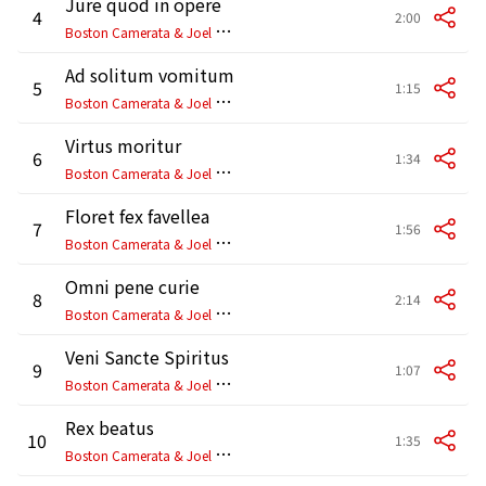
Jure quod in opere
4
2:00
B
oston Camerata & Joel Cohen
Ad solitum vomitum
5
1:15
B
oston Camerata & Joel Cohen
Virtus moritur
6
1:34
B
oston Camerata & Joel Cohen
Floret fex favellea
7
1:56
B
oston Camerata & Joel Cohen
Omni pene curie
8
2:14
B
oston Camerata & Joel Cohen
Veni Sancte Spiritus
9
1:07
B
oston Camerata & Joel Cohen
Rex beatus
10
1:35
B
oston Camerata & Joel Cohen