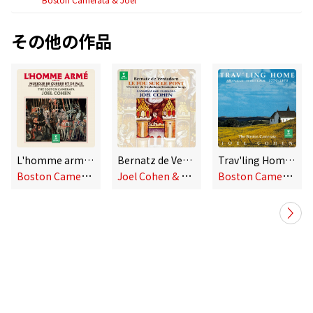
その他の作品
L'homme armé. Musique de guerre et de paix, 1450-1650
Bernatz de Ventadorn: Le fou sur le pont. Chansons de troubadours
Trav'ling Home. American Spirituals, 1770-1870
B
oston Camerata & Joel Cohen
J
oel Cohen & Camerata Mediterranea
B
oston Camerata & Joel Cohen