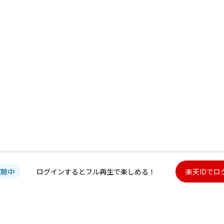
試聴中
ログインするとフル再生で楽しめる！
楽天IDでロ