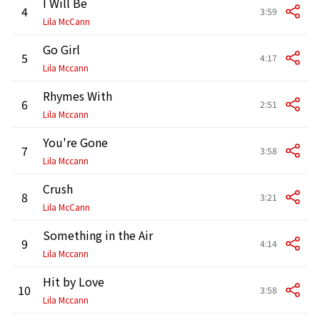
I Will Be
4
3:59
Lila McCann
Go Girl
5
4:17
Lila Mccann
Rhymes With
6
2:51
Lila Mccann
You're Gone
7
3:58
Lila Mccann
Crush
8
3:21
Lila McCann
Something in the Air
9
4:14
Lila Mccann
Hit by Love
10
3:58
Lila Mccann