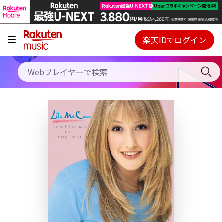
キャンペーン
料金プラン
楽天IDでログイン
Webプレイヤー
使い方
ご契約内容の確認・変更
ヘルプ
初回30日間無料お試し