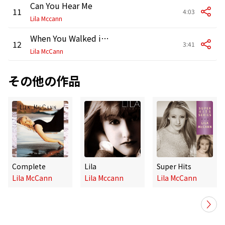
Can You Hear Me
11
4:03
Lila Mccann
When You Walked into My Life
12
3:41
Lila McCann
その他の作品
Complete
Lila
Super Hits
Lila McCann
Lila Mccann
Lila McCann