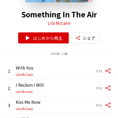
Something In The Air
Lila Mccann
はじめから再生
シェア
2010年 - 12曲
With You
1
3:32
Lila McCann
I Reckon I Will
2
3:51
Lila Mccann
Kiss Me Now
3
4:01
Lila McCann