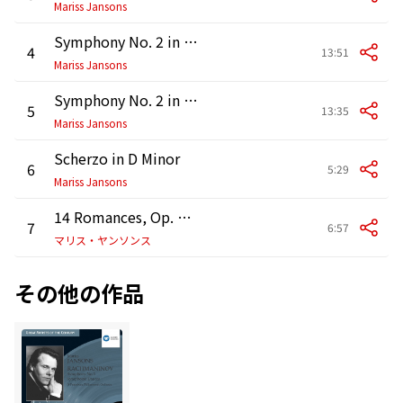
Mariss Jansons
Symphony No. 2 in E Minor, Op. 27: III. Adagio
4
13:51
Mariss Jansons
Symphony No. 2 in E Minor, Op. 27: IV. Allegro vivace
5
13:35
Mariss Jansons
Scherzo in D Minor
6
5:29
Mariss Jansons
14 Romances, Op. 34: No. 14 Vocalise
7
6:57
マリス・ヤンソンス
その他の作品