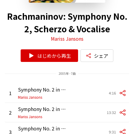
Rachmaninov: Symphony No.
2, Scherzo & Vocalise
Mariss Jansons
はじめから再生
シェア
2005年 - 7曲
Symphony No. 2 in E Minor, Op. 27: I. (a) Largo -
1
4:16
Mariss Jansons
Symphony No. 2 in E Minor, Op. 27: I. (b) Allegro moderato
2
13:32
Mariss Jansons
Symphony No. 2 in E Minor, Op. 27: II. Allegro molto
3
9:31