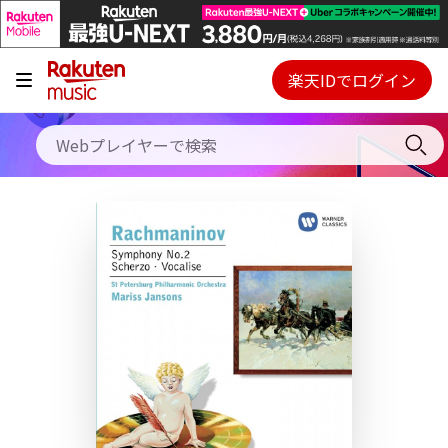
キャンペーン
料金プラン
楽天IDでログイン
Webプレイヤー
使い方
ご契約内容の確認・変更
ヘルプ
初回30日間無料お試し