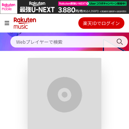
キャンペーン
料金プラン
楽天IDでログイン
Webプレイヤー
使い方
ご契約内容の確認・変更
ヘルプ
初回30日間無料お試し