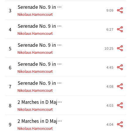
Serenade No. 9 in D Major, K. 320 "Posthorn": III. Concertante. Andante grazioso
3
9:09
Nikolaus Harnoncourt
Serenade No. 9 in D Major, K. 320 "Posthorn": IV. Rondeau. Allegro ma non troppo
4
6:27
Nikolaus Harnoncourt
Serenade No. 9 in D Major, K. 320 "Posthorn": V. Andantino
5
10:25
Nikolaus Harnoncourt
Serenade No. 9 in D Major, K. 320 "Posthorn": VI. Menuetto
6
4:45
Nikolaus Harnoncourt
Serenade No. 9 in D Major, K. 320 "Posthorn": VII. Finale. Presto
7
4:08
Nikolaus Harnoncourt
2 Marches in D Major, K. 335: No. 2, Maestoso assai
8
4:03
Nikolaus Harnoncourt
2 Marches in D Major, K. 335: No. 1
9
4:04
Nikolaus Harnoncourt