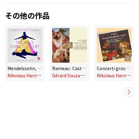
その他の作品
Mendelssohn, Wagner, Schumann
Rameau : Castor et Pollux (DAW 50)
Concerti grossi Op.3
N
ikolaus Harnoncourt,Chamber Orchestra of Europe,Arnold Schoenberg Chor,Elisabeth Kulman
G
érard Souzay & Zeger Vandersteene & Nikolaus Harnoncourt & Concentus Musicus Wien
N
ikolaus Harnoncourt