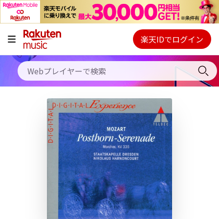
キャンペーン
料金プラン
楽天IDでログイン
Webプレイヤー
使い方
ご契約内容の確認・変更
ヘルプ
初回30日間無料お試し