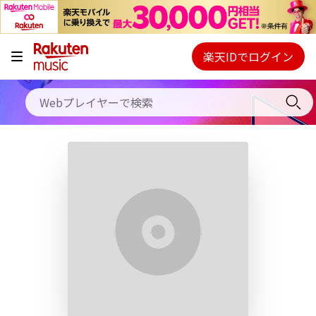
キャンペーン
料金プラン
楽天IDでログイン
Webプレイヤー
使い方
ご契約内容の確認・変更
ヘルプ
初回30日間無料お試し